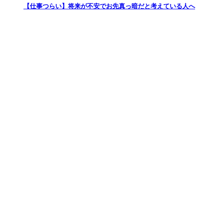
【仕事つらい】将来が不安でお先真っ暗だと考えている人へ