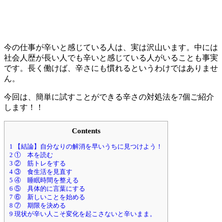
今の仕事が辛いと感じている人は、実は沢山います。中には
社会人歴が長い人でも辛いと感じている人がいることも事実
です。長く働けば、辛さにも慣れるというわけではありませ
ん。
今回は、簡単に試すことができる辛さの対処法を7個ご紹介
します！！
Contents
1
【結論】自分なりの解消を早いうちに見つけよう！
2
① 本を読む
3
② 筋トレをする
4
③ 食生活を見直す
5
④ 睡眠時間を整える
6
⑤ 具体的に言葉にする
7
⑥ 新しいことを始める
8
⑦ 期限を決める
9
現状が辛い人こそ変化を起こさないと辛いまま。