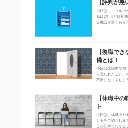
【評判が悪
今回は、ココルポ
私は2年ほど福祉
る機会が多くありまし
【復職でき
備とは！
今回は休職中で同
ら言われたこと、
不安になってしまう方
【休職中の
ト
今回は、休職中や
ントをご紹介しま
この記事でわかること