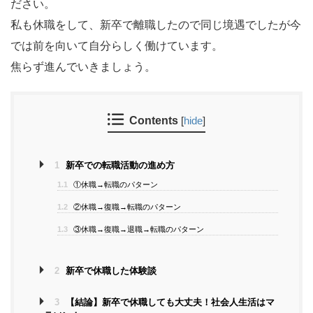
ださい。
私も休職をして、新卒で離職したので同じ境遇でしたが今
では前を向いて自分らしく働けています。
焦らず進んでいきましょう。
Contents
[
hide
]
1
新卒での転職活動の進め方
1.1
①休職→転職のパターン
1.2
②休職→復職→転職のパターン
1.3
③休職→復職→退職→転職のパターン
2
新卒で休職した体験談
3
【結論】新卒で休職しても大丈夫！社会人生活はマ